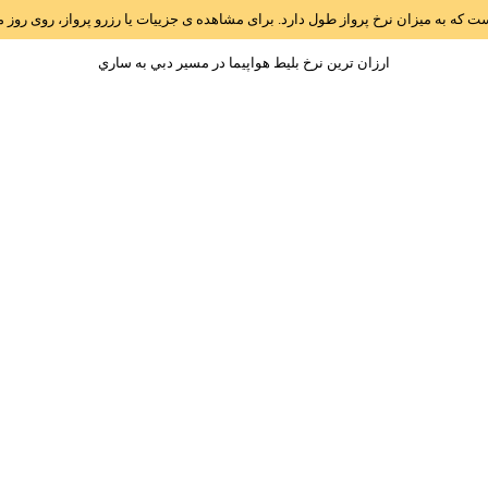
است که به میزان نرخ پرواز طول دارد. برای مشاهده ی جزییات یا رزرو پرواز، روی رو
ارزان ترین نرخ بلیط هواپیما در مسیر دبي به ساري