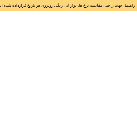
راهنما: جهت راحتی مقایسه نرخ ها، نوار آبی رنگی روبروی هر تاریخ قرارداده شده 